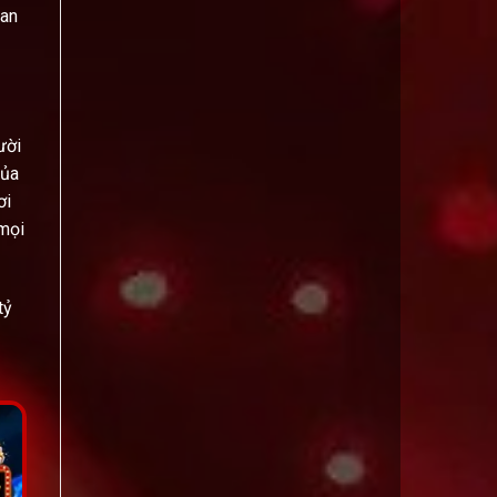
Trực
uan
Tiếp
2026
ười
của
ơi
 mọi
tỷ