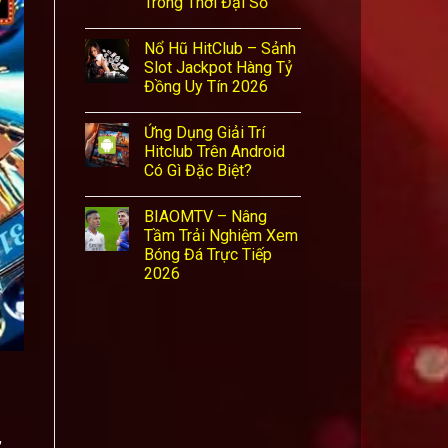
Trong Thời Đại Số
HitClub
có
No
nhanh
Comments
không?
Nổ Hũ HitClub – Sảnh
on
Đánh
Đại
Slot Jackpot Hàng Tỷ
giá
Lý
chi
Đồng Uy Tín 2026
X8
tiết
–
No
thời
Giải
Comments
gian
Pháp
Ứng Dụng Giải Trí
on
và
Kiếm
Nổ
cách
Hitclub Trên Android
Tiền
Hũ
rút
Online
Có Gì Đặc Biệt?
HitClub
hiệu
Trong
–
quả
No
Thời
Sảnh
Comments
Đại
Slot
BIAOMTV – Nâng
on
Số
Jackpot
Ứng
Tầm Trải Nghiệm Xem
Hàng
Dụng
Tỷ
Bóng Đá Trực Tiếp
Giải
Đồng
Trí
2026
Uy
Hitclub
Tín
No
Trên
2026
Comments
Android
on
Có
BIAOMTV
Gì
–
Đặc
Nâng
Biệt?
Tầm
Trải
Nghiệm
Xem
Bóng
,
Đá