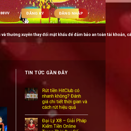
 88VV
ĐĂNG KÝ
ĐĂNG NHẬP
ay đổi mật khẩu để đảm bảo an toàn tài khoản, cám ơn quý khách!
TIN TỨC GẦN ĐÂY
Rút tiền HitClub có
nhanh không? Đánh
giá chi tiết thời gian và
cách rút hiệu quả
No
Comments
Đại Lý X8 – Giải Pháp
on
Rút
Kiếm Tiền Online
tiền