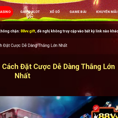
CASINO
GAME SLOT
XỔ SỐ
GAME BÀI
KHUYẾN MÃI
 đề nghị không truy cập vào bất kỳ link nào khác và thường xuyên th
ch Đặt Cược Dễ Dàng Thắng Lớn Nhất
– Cách Đặt Cược Dễ Dàng Thắng Lớn
Nhất