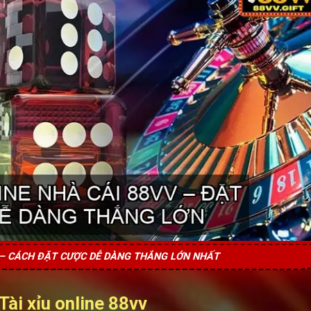
V – CÁCH ĐẶT CƯỢC DỄ DÀNG THẮNG LỚN NHẤT
Tài xỉu online 88vv