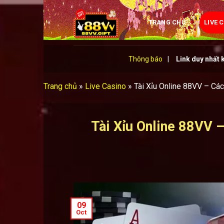
Skip
to
TRANG CHỦ
LIVE 
content
Link duy nhất không chặn:
Thông báo
|
88vv.gift
,
Trang chủ
»
Live Casino
»
Tài Xỉu Online 88VV – Cá
Tài Xỉu Online 88VV 
09
Oct