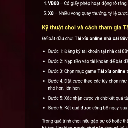
VB88
– Có giấy phép hoạt động rõ ràng,
X8
– Nhiều vòng quay thưởng, tỷ lệ cược
Kỹ thuật chơi và cách tham gia
Tà
Để bắt đầu chơi
Tài xỉu online nhà cái 88
Bước 1: Đăng ký tài khoản tại nhà cái 88
Bước 2: Nạp tiền vào tài khoản để bắt đ
Bước 3: Chọn mục game
Tài xỉu online
t
Bước 4: Đặt cược theo các tùy chọn như 
nhỏ hơn, lớn hơn.
Bước 5: Xác nhận cược và chờ kết quả từ
Bước 6: Kết quả được công bố ngay sau 
Trong quá trình chơi, nếu gặp sự cố hoặc th