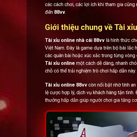
các cách chơi, các lợi ích khi tham gia cũng
đến
88vv
.
Giới thiệu chung về
Tài xỉ
Tài xỉu online nhà cái 88vv
là hình thức ch
Việt Nam. Đây là game dựa trên bộ bài lắc 
các quân bài hoặc xúc xắc trong từng vòng c
Tài xỉu online
một cách dễ dàng, nhanh chón
chỗ có thể trải nghiệm trò chơi hấp dẫn này.
Tài xỉu online 88vv
còn nổi bật nhờ tính an
lệ cược hợp lý, dịch vụ khách hàng tận tình.
thưởng hấp dẫn giúp người chơi gia tăng cơ 