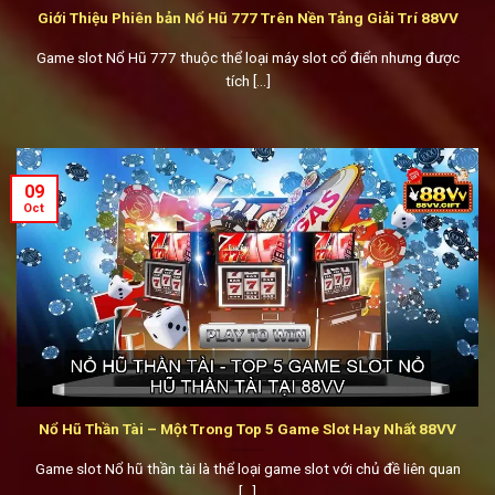
Giới Thiệu Phiên bản Nổ Hũ 777 Trên Nền Tảng Giải Trí 88VV
Game slot Nổ Hũ 777 thuộc thể loại máy slot cổ điển nhưng được
tích [...]
09
Oct
Nổ Hũ Thần Tài – Một Trong Top 5 Game Slot Hay Nhất 88VV
Game slot Nổ hũ thần tài là thể loại game slot với chủ đề liên quan
[...]