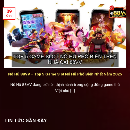
09
Oct
Nổ Hũ 88VV – Top 5 Game Slot Nổ Hũ Phổ Biến Nhất Nằm 2025
Nổ Hũ 88VV đang trở nên thịnh hành trong cộng đồng game thủ
Việt nhờ [...]
TIN TỨC GẦN ĐÂY