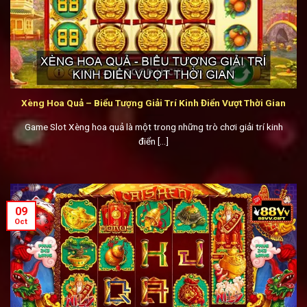
Xèng Hoa Quả – Biểu Tượng Giải Trí Kinh Điển Vượt Thời Gian
Game Slot Xèng hoa quả là một trong những trò chơi giải trí kinh
điển [...]
09
Oct