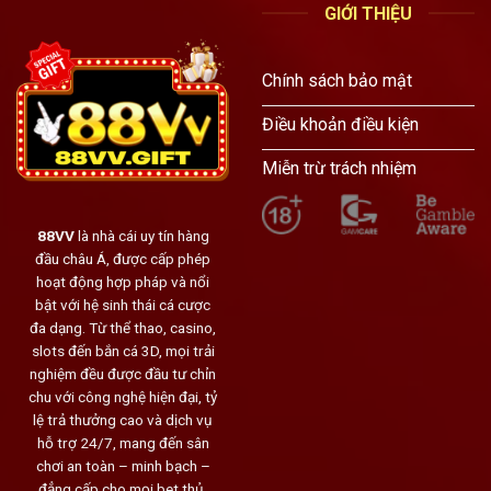
GIỚI THIỆU
Bóng
Đá
Trực
Tiếp
2026
Chính sách bảo mật
Điều khoản điều kiện
Miễn trừ trách nhiệm
88VV
là nhà cái uy tín hàng
đầu châu Á, được cấp phép
hoạt động hợp pháp và nổi
bật với hệ sinh thái cá cược
đa dạng. Từ thể thao, casino,
slots đến bắn cá 3D, mọi trải
nghiệm đều được đầu tư chỉn
chu với công nghệ hiện đại, tỷ
lệ trả thưởng cao và dịch vụ
hỗ trợ 24/7, mang đến sân
chơi an toàn – minh bạch –
đẳng cấp cho mọi bet thủ.