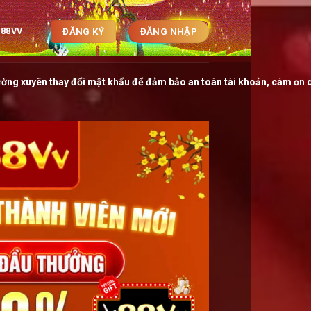
 88VV
ĐĂNG KÝ
ĐĂNG NHẬP
 mật khẩu để đảm bảo an toàn tài khoản, cám ơn quý khách!