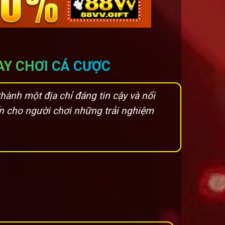
AY CHƠI CÁ CƯỢC
thành một địa chỉ đáng tin cậy và nổi
ến cho người chơi những trải nghiệm