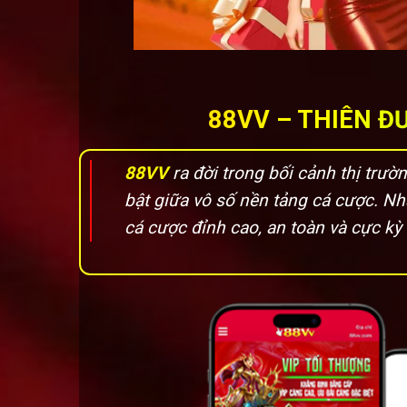
88VV – THIÊN Đ
88VV
ra đời trong bối cảnh thị trườ
bật giữa vô số nền tảng cá cược. Nh
cá cược đỉnh cao, an toàn và cực kỳ