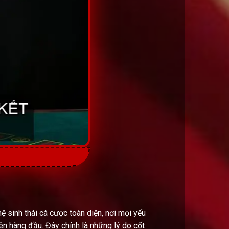
ệ sinh thái cá cược toàn diện, nơi mọi yếu
ên hàng đầu. Đây chính là những lý do cốt