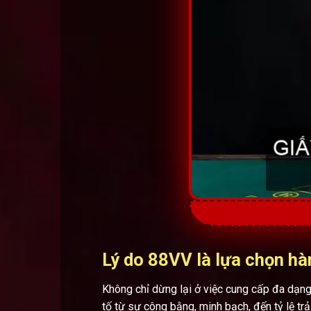
Lý do 88VV là lựa chọn hà
Không chỉ dừng lại ở việc cung cấp đa dạng 
tố từ sự công bằng, minh bạch, đến tỷ lệ tr