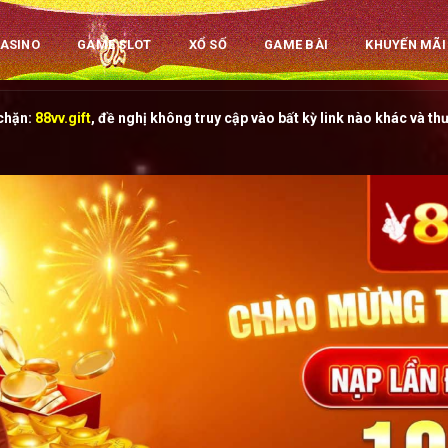
CASINO
GAME SLOT
XỔ SỐ
GAME BÀI
KHUYẾN MÃI
hị không truy cập vào bất kỳ link nào khác và thường xuyên thay đổi