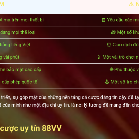
ỂM
⚠️
t mà trên mọi thiết bị
🧾 Yêu cầu xác min
 dạng mọi thể loại
🎁 Một số kh
bằng tiếng Việt
⏰ Giao dịch đô
g vài phút
📱 Một vài trò chơi 
nghệ bảo mật cao cấp
🌐 Phụ thuộc v
 cấp phép quốc tế
🕹️ Một số trò c
át triển, sự góp mặt của những nền tảng cá cược đáng tin cậy đã 
 của mình như một địa chỉ uy tín, là nơi lý tưởng để mang đến ch
 cược uy tín 88VV