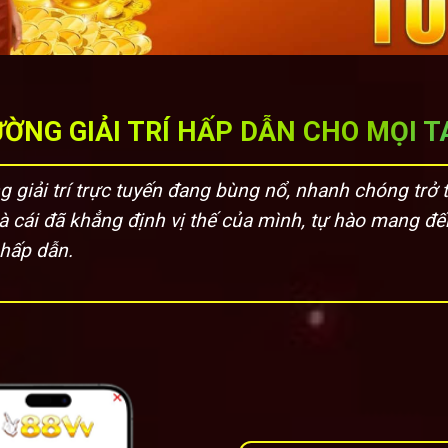
ƯỜNG GIẢI TRÍ HẤP DẪN CHO MỌI T
ng giải trí trực tuyến đang bùng nổ, nhanh chóng trở 
à cái đã khẳng định vị thế của mình, tự hào mang đ
 hấp dẫn.