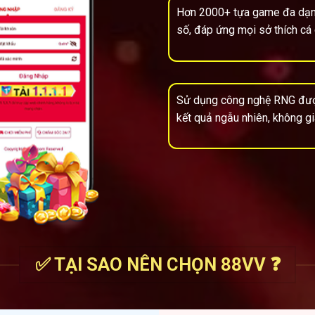
Hơn 2000+ tựa game đa dạng
số, đáp ứng mọi sở thích cá
Sử dụng công nghệ RNG đượ
kết quả ngẫu nhiên, không gi
✅ TẠI SAO NÊN CHỌN 88VV ❓