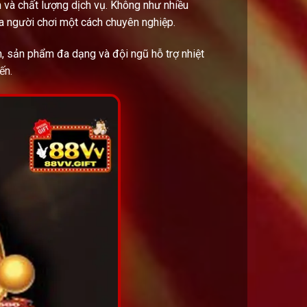
n và chất lượng dịch vụ. Không như nhiều
ủa người chơi một cách chuyên nghiệp.
n, sản phẩm đa dạng và đội ngũ hỗ trợ nhiệt
ến.