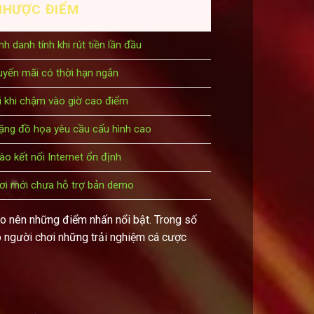
 NHƯỢC ĐIỂM
h danh tính khi rút tiền lần đầu
uyến mãi có thời hạn ngắn
i khi chậm vào giờ cao điểm
nặng đồ họa yêu cầu cấu hình cao
ào kết nối Internet ổn định
hơi mới chưa hỗ trợ bản demo
tạo nên những điểm nhấn nổi bật. Trong số
o người chơi những trải nghiệm cá cược