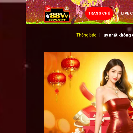
Skip
to
TRANG CHỦ
LIVE 
content
Link duy nhất không chặn:
Thông báo
|
88vv.gift
, đề ng